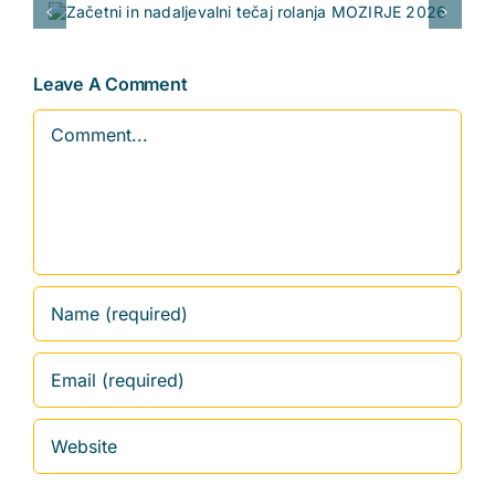
ja
NOVO
202
Leave A Comment
Comment