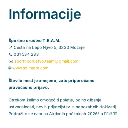
Informacije
Športno društvo T.E.A.M.
📍 Cesta na Lepo Njivo 5, 3330 Mozirje
📞 031 534 283
✉️
sportnodrustvo.team@gmail.com
🌐
www.sd-team.com
Število mest je omejeno, zato priporočamo
pravočasno prijavo.
Otrokom želimo omogočiti poletje, polno gibanja,
ustvarjalnosti, novih prijateljstev in nepozabnih doživetij.
Pridružite se nam na Aktivnih počitnicah 2026! ☀️🏃‍♀️🎨🤸‍♂️