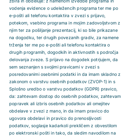
zbira in obdeluje: z namenom izvedbe programa in
vodenja evidence o udeležencih programa ter me po
e-pošti ali telefonu kontaktira v zvezi s prijavo,
potekom, vsebino programa in mojim zadovoljstvom z
njim ter za pošiljanje prezentacij, ki so bile prikazane
na dogodku, ter drugih povezanih gradiv, za namene
trženja ter me po e-pošti ali telefonu kontaktira o
drugih programih, dogodkih in aktivnostih s področja
delovanja zveze. S prijavo na dogodek potrjujem, da
sem seznanjen s svojimi pravicami v zvezi s
posredovanimi osebnimi podatki in da imam skladno z
zakonom o varstvu osebnih podatkov (ZVOP-1) in s
Splošno uredbo o varstvu podatkov (GDPR) pravico,
da: zahtevam dostop do osebnih podatkov, zahtevam
popravek ali izbris osebnih podatkov ali omejitev
obdelave v zvezi z mano, in da imam pravico do
ugovora obdelavi in pravico do prenosljivosti
podatkov, soglasje kadarkoli prekličem z obvestilom
po elektronski pošti in tako, da sledim navodilom na