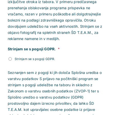
izključitve otroka iz tabora. V primeru predčasnega
prenehanja obiskovanja programa prispevka ne
vračamo, razen v primeru poškodbe ali dolgotrajnejše
bolezni na podlagi zdravniškega opravičila. Otroku
dovoljujem udeležbo na vseh aktivnostih. Strinjam se z
objavo fotografij na spletnih straneh ŠD T.E.A.M., za
reklamne namene in v medijih.
Strinjam se s pogoji GDPR.
*
Strinjam se s pogoji GDPR.
Seznanjen sem z pogoji ki jih določa Splošna uredba o
varstvu podatkov S prijavo na počitniški program se
strinjam s pogoji udeležbe na taboru in skladno z
Zakonom o varstvu osebnih podatkov (ZVOP-1) ter s
Splošno uredbo o varstvu podatkov (GDPR)
prostovoljno dajem izrecno privolitev, da lahko ŠD
T.E.A.M. kot upravljalec osebne podatke iz prijave