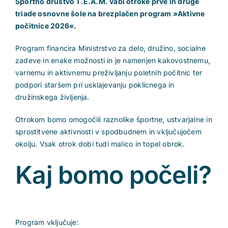
Športno društvo T.E.A.M. vabi otroke prve in druge
triade osnovne šole na brezplačen program »Aktivne
počitnice 2026«.
Program financira Ministrstvo za delo, družino, socialne
zadeve in enake možnosti in je namenjen kakovostnemu,
varnemu in aktivnemu preživljanju poletnih počitnic ter
podpori staršem pri usklajevanju poklicnega in
družinskega življenja.
Otrokom bomo omogočili raznolike športne, ustvarjalne in
sprostitvene aktivnosti v spodbudnem in vključujočem
okolju. Vsak otrok dobi tudi malico in topel obrok.
Kaj bomo počeli?
Program vključuje: